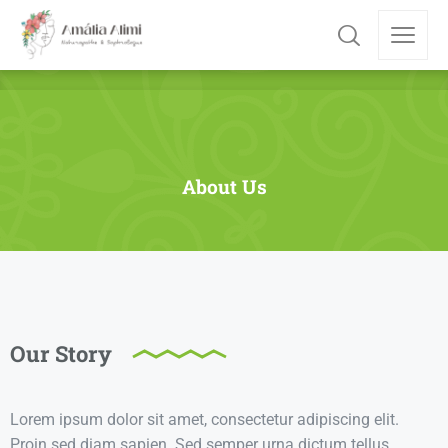
About Us
Our Story
Lorem ipsum dolor sit amet, consectetur adipiscing elit.
Proin sed diam sapien. Sed semper urna dictum tellus